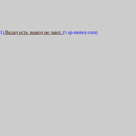
1)
Вклад есть, вывод не дают.
(\\ sp-money.com)